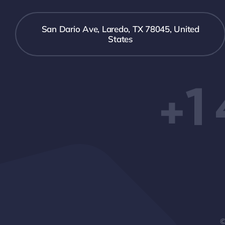
San Dario Ave, Laredo, TX 78045, United
States
+1
©