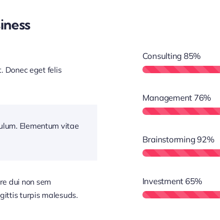
iness
Consulting
85%
t. Donec eget felis
Management
76%
bulum. Elementum vitae
Brainstorming
92%
Investment
65%
re dui non sem
gittis turpis malesuds.