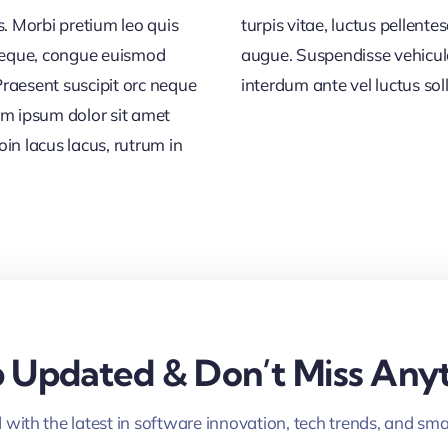
s. Morbi pretium leo quis
bulum metus, vel vehicula
 neque, congue euismod
ctor tortor a porttitor
raesent suscipit orc neque
interdum ante vel luctus solli
em ipsum dolor sit amet
in lacus lacus, rutrum in
 Updated & Don’t Miss Anyt
with the latest in software innovation, tech trends, and sma