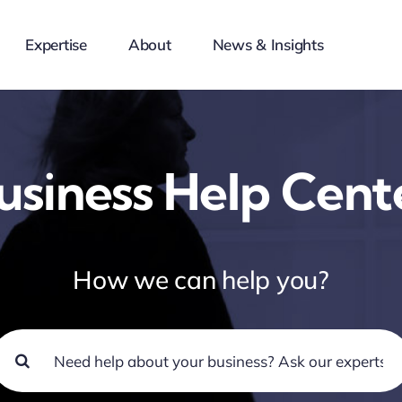
Expertise
About
News & Insights
usiness Help Cent
How we can help you?
earch
or: