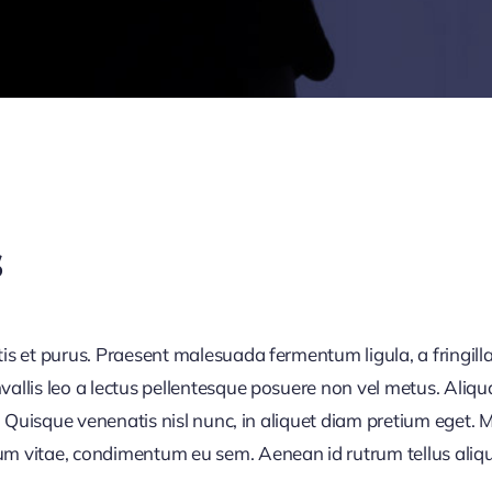
s
tis et purus. Praesent malesuada fermentum ligula, a fringill
nvallis leo a lectus pellentesque posuere non vel metus. Aliq
 et. Quisque venenatis nisl nunc, in aliquet diam pretium ege
tum vitae, condimentum eu sem. Aenean id rutrum tellus aliq