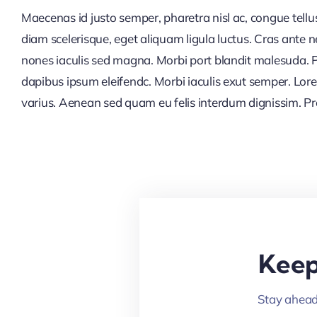
Maecenas id justo semper, pharetra nisl ac, congue tellu
turpis vitae, luctus pellentesque diam. Integer id vesti
diam scelerisque, eget aliquam ligula luctus. Cras ante
augue. Suspendisse vehicula semper justo. Vestibulum au
nones iaculis sed magna. Morbi port blandit malesuda. P
dapibus ipsum eleifendc. Morbi iaculis exut semper. Lor
varius. Aenean sed quam eu felis interdum dignissim. Pro
Keep
Stay ahead 