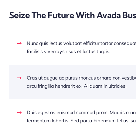
Seize The Future With Avada Bus
Nunc quis lectus volutpat efficitur tortor consequa
facilisis viverrays risus et luctus turpis.
Cras ut augue ac purus rhoncus ornare non vesti
arcu fringilla hendrerit ex. Aliquam in ultricies.
Duis egestas euismod commod proin. Mauris orna
fermentum lobortis. Sed porta bibendum tellus, sa